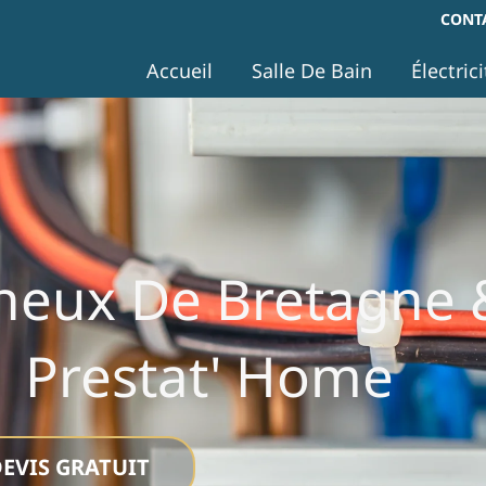
CONTA
Accueil
Salle De Bain
Électrici
igneux De Bretagne 
| Prestat' Home
EVIS GRATUIT