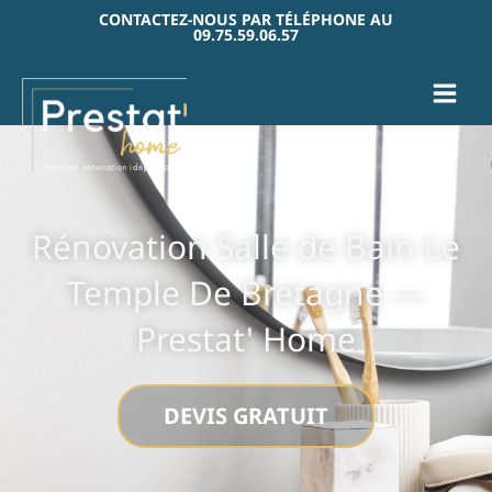
Aller
CONTACTEZ-NOUS PAR TÉLÉPHONE AU
09.75.59.06.57
au
contenu
Rénovation Salle de Bain Le
Temple De Bretagne —
Prestat' Home
DEVIS GRATUIT